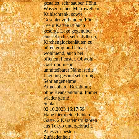
gestaltet, sehr sauber. Föhn,
Wasserkocher, Mikrowelle u
Kühlschrank, sowie
Geschirr vorhanden. Für
Tee u Kaffee ist auch
gesorgt. Lage gegenüber
einer Kirche, sehr idyllisch,
Kirchenglockenläuten zu
hören empfand ich als
wohltuend, auch bei
offenem Fenster. Obwohl
Gastronomie in
unmittelbarer Nähe ist die
Lage insgesamt sehr ruhig.
Sehr angenehme
Atmosphäre. Bezahlung
ohne Beanstandung. Immer
wieder gerne
Schlatt
02.10.2023
16:17:59
Habe hier meine beiden
Gäste, 2 Karateinstruktoren
aus Tokyo untergebracht.
Alles zur besten
Zufriedenheit