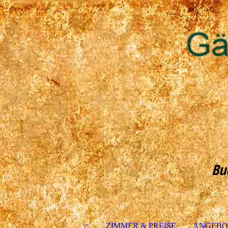
Bu
⌂
ZIMMER & PREISE
ANGEBO