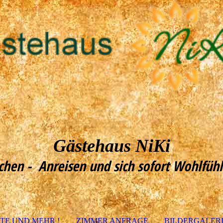
Gästehaus NiKi
chen - Anreisen und sich sofort Wohlfüh
TE UND MEHR !
ZIMMER ANFRAGE
BILDERGALER