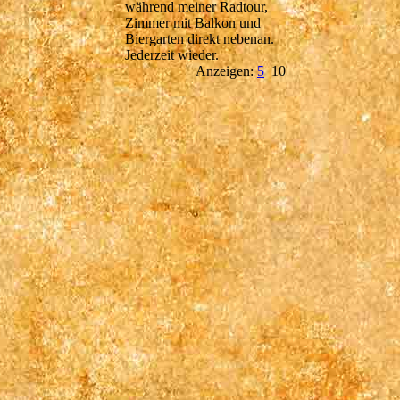
während meiner Radtour,
Zimmer mit Balkon und
Biergarten direkt nebenan.
Jederzeit wieder.
Anzeigen:
5
10