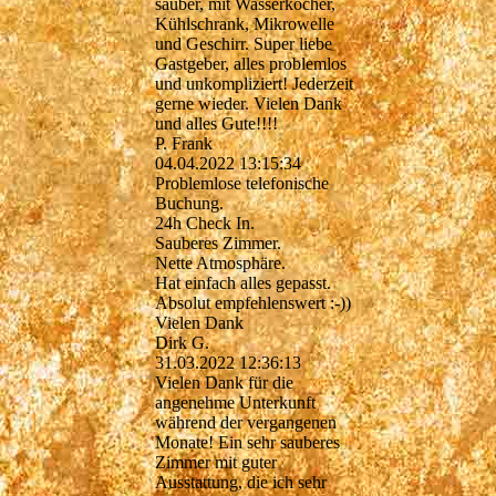
sauber, mit Wasserkocher,
Kühlschrank, Mikrowelle
und Geschirr. Super liebe
Gastgeber, alles problemlos
und unkompliziert! Jederzeit
gerne wieder. Vielen Dank
und alles Gute!!!!
P. Frank
04.04.2022
13:15:34
Problemlose telefonische
Buchung.
24h Check In.
Sauberes Zimmer.
Nette Atmosphäre.
Hat einfach alles gepasst.
Absolut empfehlenswert :-))
Vielen Dank
Dirk G.
31.03.2022
12:36:13
Vielen Dank für die
angenehme Unterkunft
während der vergangenen
Monate! Ein sehr sauberes
Zimmer mit guter
Ausstattung, die ich sehr