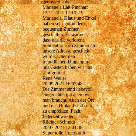
genossen habe.
Marianela Laß-Pinchart
13.11.2021
17:10:23
Marianela, Klaus und Enkel
haben sehr gut in dem
bequemen Zimmer
geschlafen. Es war nett,
dass uns die verlorene
Sonnenbrille im Zimmer an
unsere Adresse geschickt
wurde. Über den
freundlichen Umgang mit
uns Gästen haben wir uns
sehr gefreut.
René Weller
20.09.2021
16:03:48
Die Zimmer sind liebevoll
eingerichtet mit allem was
man braucht. Auch der Ort
und das Umland sind sehr
zu empfehlen. Fazit:
Jederzeit wieder.
Rüdiger Schmidt
20.07.2021
12:01:38
Super tolle Unterkunft