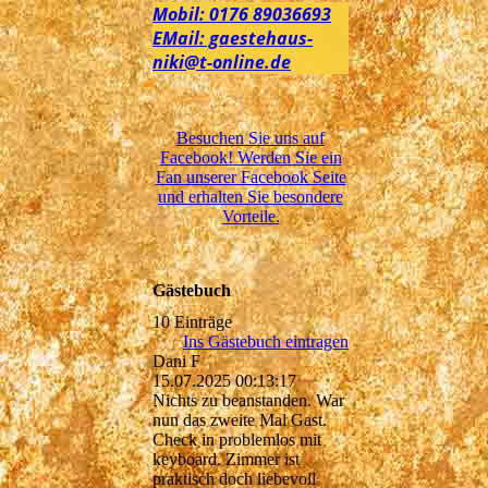
Mobil: 0176 89036693
EMail: gaestehaus-
niki@t-online.de
Besuchen Sie uns auf
Facebook! Werden Sie ein
Fan unserer Facebook Seite
und erhalten Sie besondere
Vorteile.
Gästebuch
10 Einträge
Ins Gästebuch eintragen
Dani F
15.07.2025
00:13:17
Nichts zu beanstanden. War
nun das zweite Mal Gast.
Check in problemlos mit
keyboard. Zimmer ist
praktisch doch liebevoll