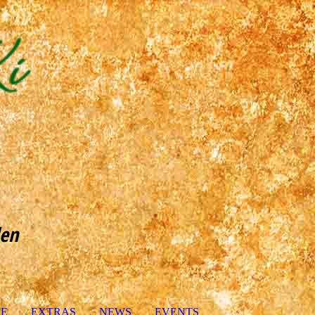
len
IE
EXTRAS
NEWS
EVENTS