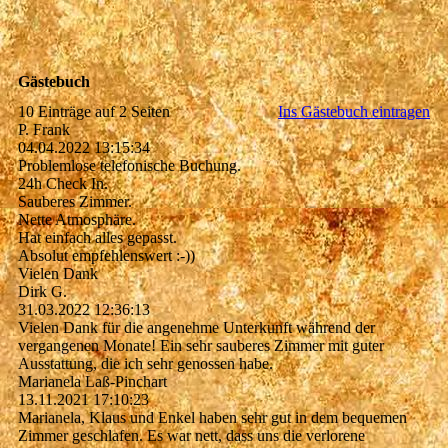
Gästebuch
10 Einträge auf 2 Seiten
Ins Gästebuch eintragen
P. Frank
04.04.2022
13:15:34
Problemlose telefonische Buchung.
24h Check In.
Sauberes Zimmer.
Nette Atmosphäre.
Hat einfach alles gepasst.
Absolut empfehlenswert :-))
Vielen Dank
Dirk G.
31.03.2022
12:36:13
Vielen Dank für die angenehme Unterkunft während der
vergangenen Monate! Ein sehr sauberes Zimmer mit guter
Ausstattung, die ich sehr genossen habe.
Marianela Laß-Pinchart
13.11.2021
17:10:23
Marianela, Klaus und Enkel haben sehr gut in dem bequemen
Zimmer geschlafen. Es war nett, dass uns die verlorene