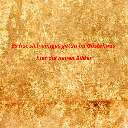
Bett Zi 3
Bett Zi 4
Balkon Zi 1
Es hat sich einiges getan im Gästehaus
hier die neuen Bilder