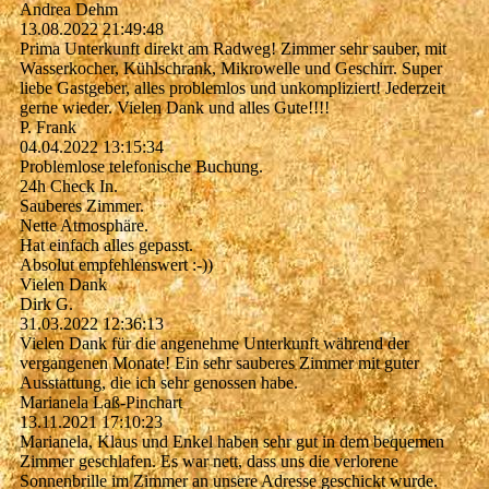
Andrea Dehm
13.08.2022
21:49:48
Prima Unterkunft direkt am Radweg! Zimmer sehr sauber, mit
Wasserkocher, Kühlschrank, Mikrowelle und Geschirr. Super
liebe Gastgeber, alles problemlos und unkompliziert! Jederzeit
gerne wieder. Vielen Dank und alles Gute!!!!
P. Frank
04.04.2022
13:15:34
Problemlose telefonische Buchung.
24h Check In.
Sauberes Zimmer.
Nette Atmosphäre.
Hat einfach alles gepasst.
Absolut empfehlenswert :-))
Vielen Dank
Dirk G.
31.03.2022
12:36:13
Vielen Dank für die angenehme Unterkunft während der
vergangenen Monate! Ein sehr sauberes Zimmer mit guter
Ausstattung, die ich sehr genossen habe.
Marianela Laß-Pinchart
13.11.2021
17:10:23
Marianela, Klaus und Enkel haben sehr gut in dem bequemen
Zimmer geschlafen. Es war nett, dass uns die verlorene
Sonnenbrille im Zimmer an unsere Adresse geschickt wurde.