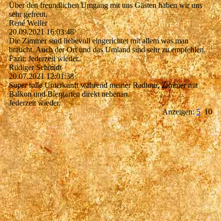
Über den freundlichen Umgang mit uns Gästen haben wir uns
sehr gefreut.
René Weller
20.09.2021
16:03:48
Die Zimmer sind liebevoll eingerichtet mit allem was man
braucht. Auch der Ort und das Umland sind sehr zu empfehlen.
Fazit: Jederzeit wieder.
Rüdiger Schmidt
20.07.2021
12:01:38
Super tolle Unterkunft während meiner Radtour, Zimmer mit
Balkon und Biergarten direkt nebenan.
Jederzeit wieder.
Anzeigen:
5
10