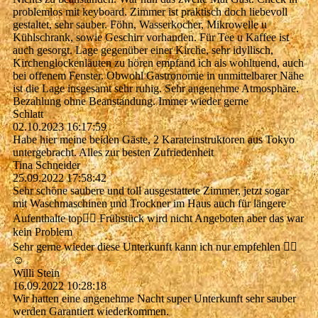
problemlos mit keyboard. Zimmer ist praktisch doch liebevoll
gestaltet, sehr sauber. Föhn, Wasserkocher, Mikrowelle u
Kühlschrank, sowie Geschirr vorhanden. Für Tee u Kaffee ist
auch gesorgt. Lage gegenüber einer Kirche, sehr idyllisch,
Kirchenglockenläuten zu hören empfand ich als wohltuend, auch
bei offenem Fenster. Obwohl Gastronomie in unmittelbarer Nähe
ist die Lage insgesamt sehr ruhig. Sehr angenehme Atmosphäre.
Bezahlung ohne Beanstandung. Immer wieder gerne
Schlatt
02.10.2023
16:17:59
Habe hier meine beiden Gäste, 2 Karateinstruktoren aus Tokyo
untergebracht. Alles zur besten Zufriedenheit
Tina Schneider
25.09.2022
17:58:42
Sehr schöne saubere und toll ausgestattete Zimmer, jetzt sogar
mit Waschmaschinen und Trockner im Haus auch für längere
Aufenthalte top👍🏻 Frühstück wird nicht Angeboten aber das war
kein Problem
Sehr gerne wieder diese Unterkunft kann ich nur empfehlen 👍🏻
☺️
Willi Stein
16.09.2022
10:28:18
Wir hatten eine angenehme Nacht super Unterkunft sehr sauber
werden Garantiert wiederkommen.