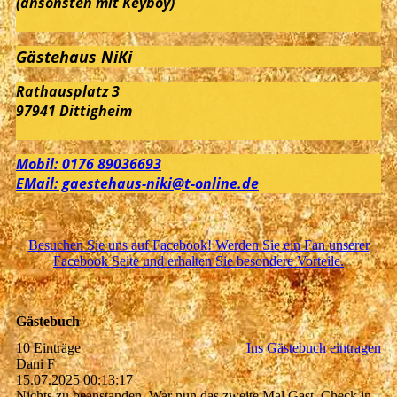
(ansonsten mit Keyboy)
Gästehaus NiKi
Rathausplatz 3
97941 Dittigheim
Mobil: 0176 89036693
EMail: gaestehaus-niki@t-online.de
Besuchen Sie uns auf Facebook! Werden Sie ein Fan unserer
Facebook Seite und erhalten Sie besondere Vorteile.
Gästebuch
10 Einträge
Ins Gästebuch eintragen
Dani F
15.07.2025
00:13:17
Nichts zu beanstanden. War nun das zweite Mal Gast. Check in